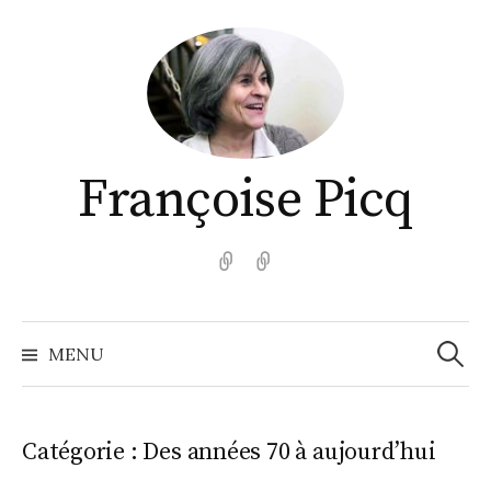
Aller
au
contenu
Françoise Picq
English
Español
Recher
MENU
Catégorie :
Des années 70 à aujourd’hui