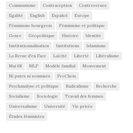
Communisme
Contraception
Controverses
Egalité
English
Español
Europe
Féminisme bourgeois
Féminisme et politique
Genre
Géopolitique
Histoire
Identité
Institutionnalisation
Institutions
Islamisme
La Revue d'en Face
Laïcité
Liberté
Libéralisme
Mai 68
MLF
Modèle familial
Mouvement
Ni putes ni soumises
ProChoix
Psychanalyse et politique
Radicalisme
Recherche
Socialisme
Sociologie
Travail des femmes
Universalisme
Université
Vie privée
Études féministes