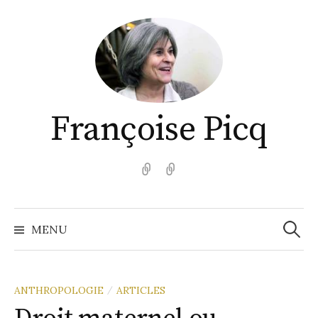
Aller
au
contenu
Françoise Picq
English
Español
Recher
MENU
ANTHROPOLOGIE
ARTICLES
/