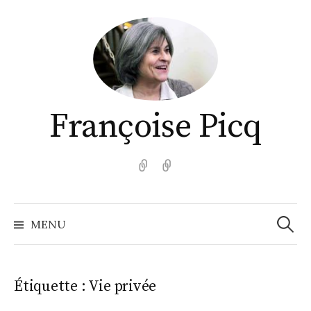
Aller
au
contenu
Françoise Picq
English
Español
Recher
MENU
Étiquette :
Vie privée