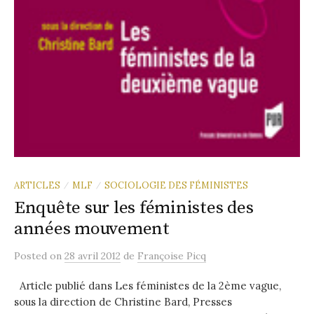
ARTICLES
MLF
SOCIOLOGIE DES FÉMINISTES
/
/
Enquête sur les féministes des
années mouvement
Posted
on
28 avril 2012
de
Françoise Picq
Article publié dans Les féministes de la 2ème vague,
sous la direction de Christine Bard, Presses