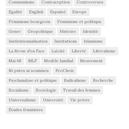
Communisme
Contraception
Controverses
Egalité
English
Español
Europe
Féminisme bourgeois
Féminisme et politique
Genre
Géopolitique
Histoire
Identité
Institutionnalisation
Institutions
Islamisme
La Revue d'en Face
Laïcité
Liberté
Libéralisme
Mai 68
MLF
Modèle familial
Mouvement
Ni putes ni soumises
ProChoix
Psychanalyse et politique
Radicalisme
Recherche
Socialisme
Sociologie
Travail des femmes
Universalisme
Université
Vie privée
Études féministes