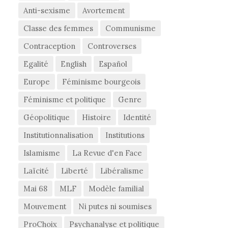
Anti-sexisme
Avortement
Classe des femmes
Communisme
Contraception
Controverses
Egalité
English
Español
Europe
Féminisme bourgeois
Féminisme et politique
Genre
Géopolitique
Histoire
Identité
Institutionnalisation
Institutions
Islamisme
La Revue d'en Face
Laïcité
Liberté
Libéralisme
Mai 68
MLF
Modèle familial
Mouvement
Ni putes ni soumises
ProChoix
Psychanalyse et politique