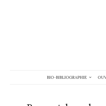
Aller
au
contenu
BIO-BIBLIOGRAPHIE
OUV