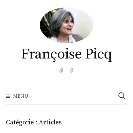
Aller
au
contenu
Françoise Picq
English
Español
Recher
MENU
Catégorie :
Articles