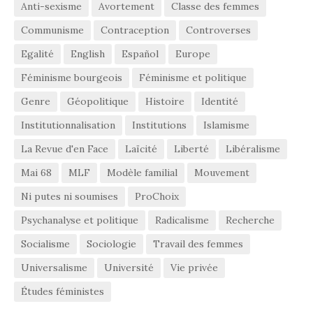
Anti-sexisme
Avortement
Classe des femmes
Communisme
Contraception
Controverses
Egalité
English
Español
Europe
Féminisme bourgeois
Féminisme et politique
Genre
Géopolitique
Histoire
Identité
Institutionnalisation
Institutions
Islamisme
La Revue d'en Face
Laïcité
Liberté
Libéralisme
Mai 68
MLF
Modèle familial
Mouvement
Ni putes ni soumises
ProChoix
Psychanalyse et politique
Radicalisme
Recherche
Socialisme
Sociologie
Travail des femmes
Universalisme
Université
Vie privée
Études féministes