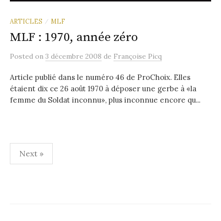
ARTICLES
MLF
/
MLF : 1970, année zéro
Posted
on
3 décembre 2008
de
Françoise Picq
Article publié dans le numéro 46 de ProChoix. Elles
étaient dix ce 26 août 1970 à déposer une gerbe à «la
femme du Soldat inconnu», plus inconnue encore qu...
Navigation
Next »
des
articles