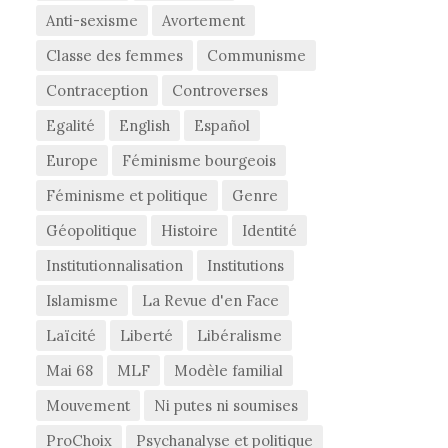
Anti-sexisme
Avortement
Classe des femmes
Communisme
Contraception
Controverses
Egalité
English
Español
Europe
Féminisme bourgeois
Féminisme et politique
Genre
Géopolitique
Histoire
Identité
Institutionnalisation
Institutions
Islamisme
La Revue d'en Face
Laïcité
Liberté
Libéralisme
Mai 68
MLF
Modèle familial
Mouvement
Ni putes ni soumises
ProChoix
Psychanalyse et politique