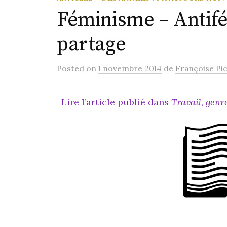
Féminisme – Antifé
partage
Posted
on
1 novembre 2014
de
Françoise Pi
Lire l’article publié dans
Travail, genr