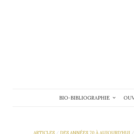
Aller
au
contenu
BIO-BIBLIOGRAPHIE
OUV
ARTICLES
DES ANNÉES 70 À AUJOURD'HUI
/
/