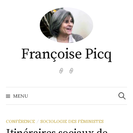
Aller
au
contenu
Françoise Picq
English
Español
Recher
MENU
CONFÉRENCE
SOCIOLOGIE DES FÉMINISTES
/