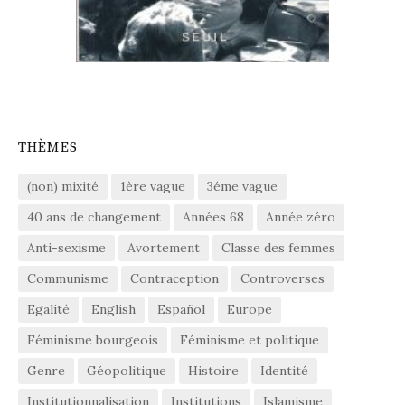
THÈMES
(non) mixité
1ère vague
3éme vague
40 ans de changement
Années 68
Année zéro
Anti-sexisme
Avortement
Classe des femmes
Communisme
Contraception
Controverses
Egalité
English
Español
Europe
Féminisme bourgeois
Féminisme et politique
Genre
Géopolitique
Histoire
Identité
Institutionnalisation
Institutions
Islamisme