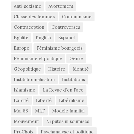
Anti-sexisme
Avortement
Classe des femmes
Communisme
Contraception
Controverses
Egalité
English
Español
Europe
Féminisme bourgeois
Féminisme et politique
Genre
Géopolitique
Histoire
Identité
Institutionnalisation
Institutions
Islamisme
La Revue d'en Face
Laïcité
Liberté
Libéralisme
Mai 68
MLF
Modèle familial
Mouvement
Ni putes ni soumises
ProChoix
Psychanalyse et politique