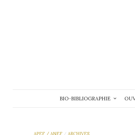
Aller
au
contenu
BIO-BIBLIOGRAPHIE
OUV
APEF / ANEF
ARCHIVES
/