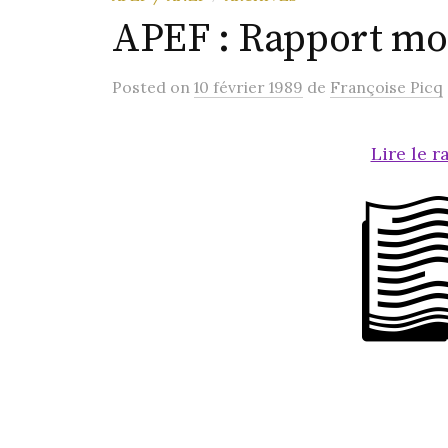
APEF : Rapport mo
Posted
on
10 février 1989
de
Françoise Picq
Lire le 