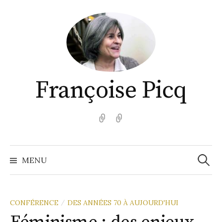
Aller
au
contenu
Françoise Picq
English
Español
Recher
MENU
CONFÉRENCE
DES ANNÉES 70 À AUJOURD'HUI
/