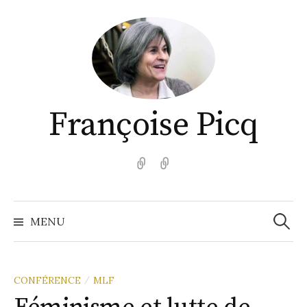
Aller
au
contenu
Françoise Picq
English
Español
Recher
MENU
CONFÉRENCE
MLF
/