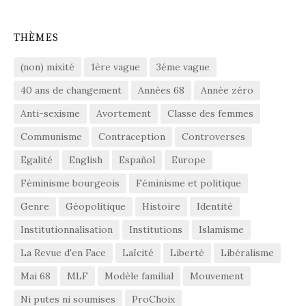
THÈMES
(non) mixité
1ère vague
3éme vague
40 ans de changement
Années 68
Année zéro
Anti-sexisme
Avortement
Classe des femmes
Communisme
Contraception
Controverses
Egalité
English
Español
Europe
Féminisme bourgeois
Féminisme et politique
Genre
Géopolitique
Histoire
Identité
Institutionnalisation
Institutions
Islamisme
La Revue d'en Face
Laïcité
Liberté
Libéralisme
Mai 68
MLF
Modèle familial
Mouvement
Ni putes ni soumises
ProChoix