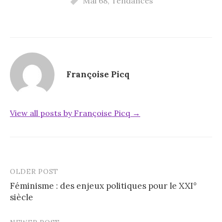
Mai 68
,
Tendances
Françoise Picq
View all posts by Françoise Picq →
OLDER POST
Post
Féminisme : des enjeux politiques pour le XXI°
navigation
siècle