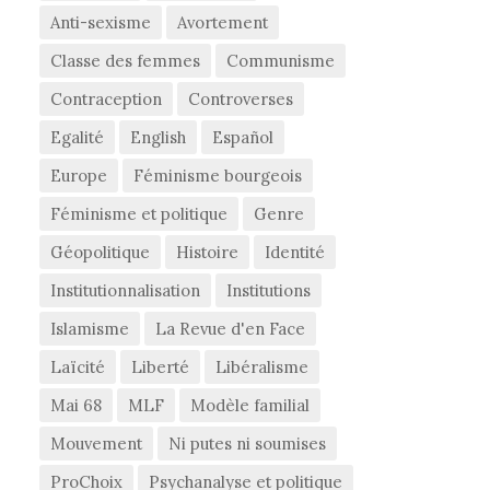
Anti-sexisme
Avortement
Classe des femmes
Communisme
Contraception
Controverses
Egalité
English
Español
Europe
Féminisme bourgeois
Féminisme et politique
Genre
Géopolitique
Histoire
Identité
Institutionnalisation
Institutions
Islamisme
La Revue d'en Face
Laïcité
Liberté
Libéralisme
Mai 68
MLF
Modèle familial
Mouvement
Ni putes ni soumises
ProChoix
Psychanalyse et politique