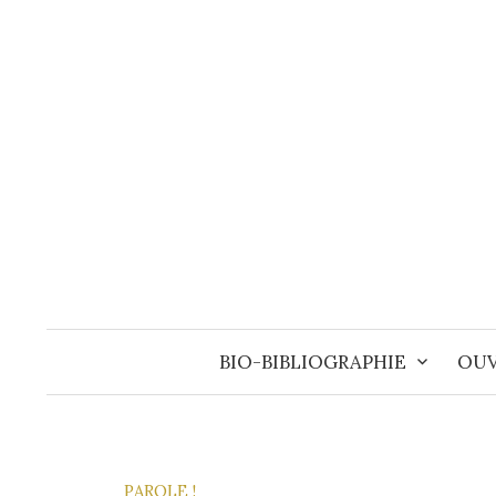
Aller
au
contenu
BIO-BIBLIOGRAPHIE
OUV
PAROLE !