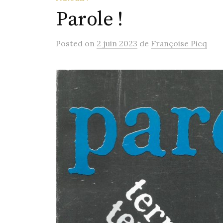
Parole !
Posted
on
2 juin 2023
de
Françoise Picq