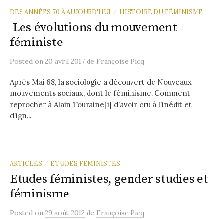
DES ANNÉES 70 À AUJOURD'HUI
HISTOIRE DU FÉMINISME
/
Les évolutions du mouvement
féministe
Posted
on
20 avril 2017
de
Françoise Picq
Après Mai 68, la sociologie a découvert de Nouveaux
mouvements sociaux, dont le féminisme. Comment
reprocher à Alain Touraine[i] d’avoir cru à l’inédit et
d’ign...
ARTICLES
ÉTUDES FÉMINISTES
/
Etudes féministes, gender studies et
féminisme
Posted
on
29 août 2012
de
Françoise Picq