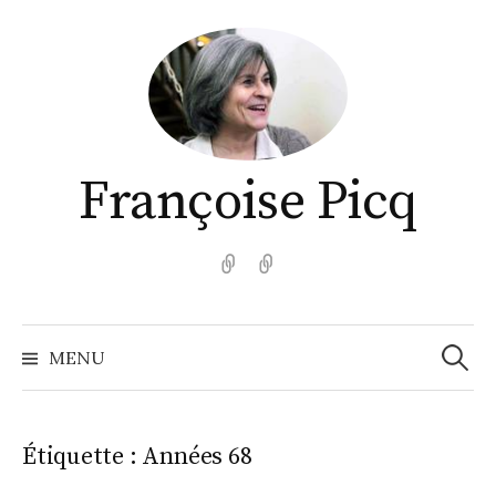
Aller
au
contenu
Françoise Picq
English
Español
Recher
MENU
Étiquette :
Années 68