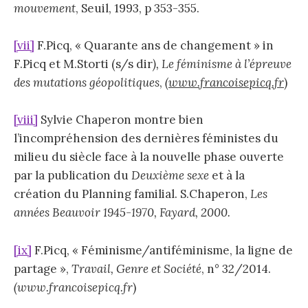
mouvement
, Seuil, 1993, p 353-355.
[vii]
F.Picq, « Quarante ans de changement » in
F.Picq et M.Storti (s/s dir
), Le féminisme à l’épreuve
des mutations géopolitiques
,
(www.francoisepicq.fr
)
[viii]
Sylvie Chaperon montre bien
l’incompréhension des dernières féministes du
milieu du siècle face à la nouvelle phase ouverte
par la publication du
Deuxième sexe
et à la
création du Planning familial. S.Chaperon,
Les
années Beauvoir 1945-1970, Fayard, 2000.
[ix]
F.Picq, « Féminisme/antiféminisme, la ligne de
partage »,
Travail, Genre et Société
, n° 32/2014.
(
www.francoisepicq.fr
)