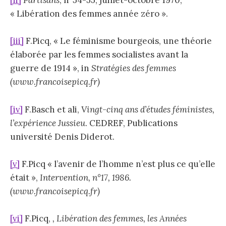
[ii]
Partisans
, n°54-55, juillet-octobre 1970,
« Libération des femmes année zéro ».
[iii]
F.Picq, « Le féminisme bourgeois, une théorie
élaborée par les femmes socialistes avant la
guerre de 1914 », in
Stratégies des femmes
(www.francoisepicq.fr)
[iv]
F.Basch et ali,
Vingt-cinq ans d’études féministes,
l’expérience Jussieu
. CEDREF, Publications
université Denis Diderot.
[v]
F.Picq « l’avenir de l’homme n’est plus ce qu’elle
était »,
Intervention, n°17, 1986.
(www.francoisepicq.fr)
[vi]
F.Picq,
, Libération des femmes, les Années