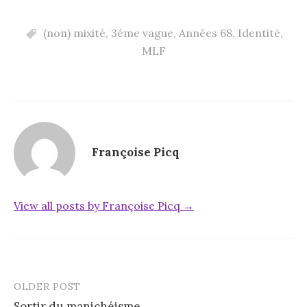
(non) mixité
,
3éme vague
,
Années 68
,
Identité
,
MLF
Françoise Picq
View all posts by Françoise Picq →
OLDER POST
Post
Sortir du manichéisme