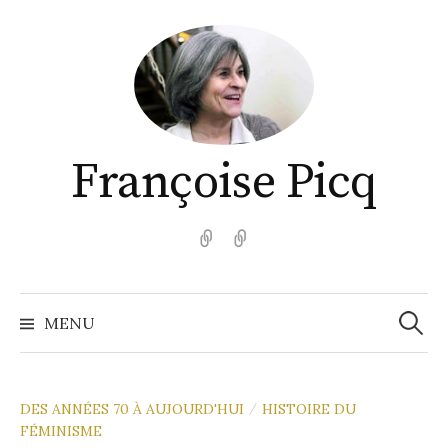
Aller
au
contenu
Françoise Picq
English
Español
Recher
MENU
DES ANNÉES 70 À AUJOURD'HUI
HISTOIRE DU
/
FÉMINISME