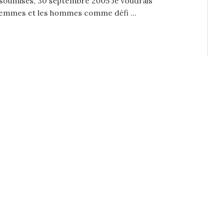
soumises, 30 septembre 2005 Je voudrais
s femmes et les hommes comme défi ...