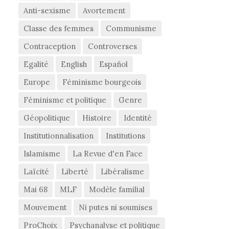
Anti-sexisme
Avortement
Classe des femmes
Communisme
Contraception
Controverses
Egalité
English
Español
Europe
Féminisme bourgeois
Féminisme et politique
Genre
Géopolitique
Histoire
Identité
Institutionnalisation
Institutions
Islamisme
La Revue d'en Face
Laïcité
Liberté
Libéralisme
Mai 68
MLF
Modèle familial
Mouvement
Ni putes ni soumises
ProChoix
Psychanalyse et politique