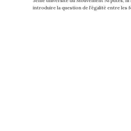
3ème université du Mouvement Ni putes, ni 
introduire la question de l’égalité entre le