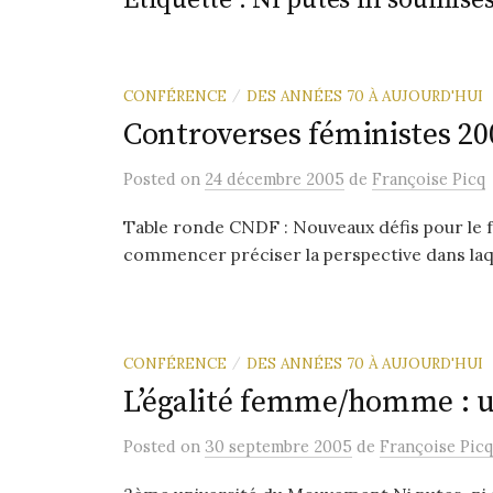
Étiquette :
Ni putes ni soumise
CONFÉRENCE
DES ANNÉES 70 À AUJOURD'HUI
/
Controverses féministes 20
Posted
on
24 décembre 2005
de
Françoise Picq
Table ronde CNDF : Nouveaux défis pour le
commencer préciser la perspective dans laquel
CONFÉRENCE
DES ANNÉES 70 À AUJOURD'HUI
/
L’égalité femme/homme : un
Posted
on
30 septembre 2005
de
Françoise Picq