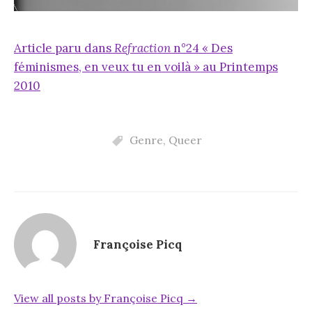
Article paru dans
Refraction
n°24 « Des
féminismes, en veux tu en voilà » au Printemps
2010
Genre
,
Queer
Françoise Picq
View all posts by Françoise Picq →