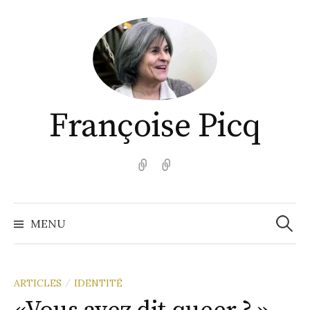
Aller
au
contenu
Françoise Picq
English
Español
Recher
MENU
ARTICLES
IDENTITÉ
/