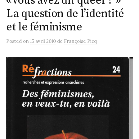
«Vous avez dit queer ? »
La question de l’identité
et le féminisme
Posted
on
15 avril 2010
de
Françoise Picq