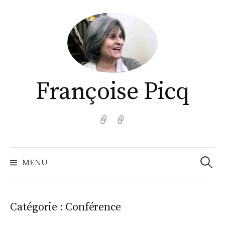
Aller
au
contenu
Françoise Picq
English
Español
Recher
MENU
Catégorie :
Conférence