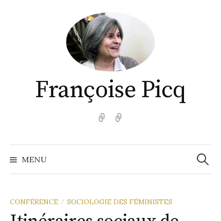
Aller
au
contenu
Françoise Picq
English
Español
Recher
MENU
CONFÉRENCE
SOCIOLOGIE DES FÉMINISTES
/