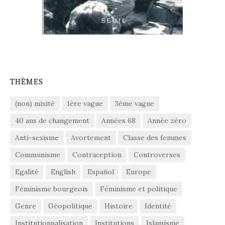
THÈMES
(non) mixité
1ère vague
3éme vague
40 ans de changement
Années 68
Année zéro
Anti-sexisme
Avortement
Classe des femmes
Communisme
Contraception
Controverses
Egalité
English
Español
Europe
Féminisme bourgeois
Féminisme et politique
Genre
Géopolitique
Histoire
Identité
Institutionnalisation
Institutions
Islamisme