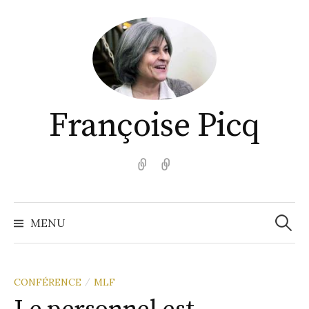
Aller
au
contenu
Françoise Picq
English
Español
Recher
MENU
CONFÉRENCE
MLF
/