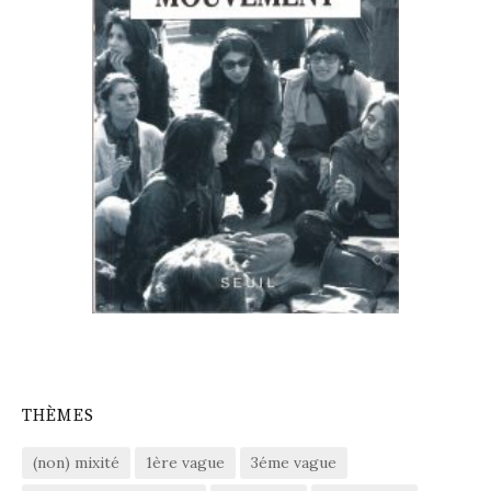
THÈMES
(non) mixité
1ère vague
3éme vague