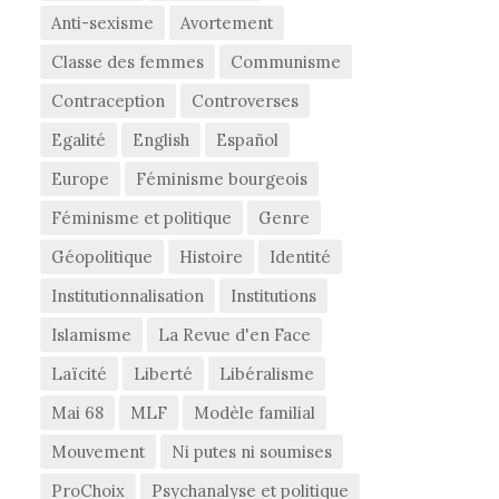
Anti-sexisme
Avortement
Classe des femmes
Communisme
Contraception
Controverses
Egalité
English
Español
Europe
Féminisme bourgeois
Féminisme et politique
Genre
Géopolitique
Histoire
Identité
Institutionnalisation
Institutions
Islamisme
La Revue d'en Face
Laïcité
Liberté
Libéralisme
Mai 68
MLF
Modèle familial
Mouvement
Ni putes ni soumises
ProChoix
Psychanalyse et politique