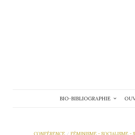
Aller
au
contenu
BIO-BIBLIOGRAPHIE
OUV
CONFÉRENCE
FÉMINISME - SOCIALISME -
/