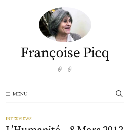
Aller
au
contenu
Françoise Picq
English
Español
Recher
MENU
INTERVIEWS