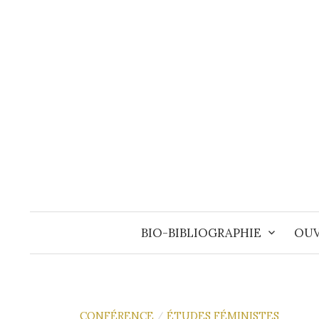
Aller
au
contenu
BIO-BIBLIOGRAPHIE
OUV
CONFÉRENCE
ÉTUDES FÉMINISTES
/