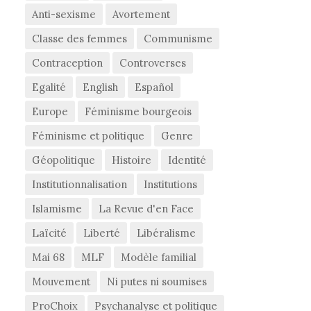
Anti-sexisme
Avortement
Classe des femmes
Communisme
Contraception
Controverses
Egalité
English
Español
Europe
Féminisme bourgeois
Féminisme et politique
Genre
Géopolitique
Histoire
Identité
Institutionnalisation
Institutions
Islamisme
La Revue d'en Face
Laïcité
Liberté
Libéralisme
Mai 68
MLF
Modèle familial
Mouvement
Ni putes ni soumises
ProChoix
Psychanalyse et politique