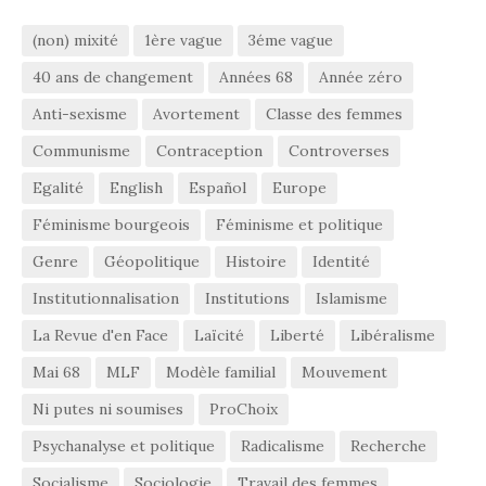
(non) mixité
1ère vague
3éme vague
40 ans de changement
Années 68
Année zéro
Anti-sexisme
Avortement
Classe des femmes
Communisme
Contraception
Controverses
Egalité
English
Español
Europe
Féminisme bourgeois
Féminisme et politique
Genre
Géopolitique
Histoire
Identité
Institutionnalisation
Institutions
Islamisme
La Revue d'en Face
Laïcité
Liberté
Libéralisme
Mai 68
MLF
Modèle familial
Mouvement
Ni putes ni soumises
ProChoix
Psychanalyse et politique
Radicalisme
Recherche
Socialisme
Sociologie
Travail des femmes