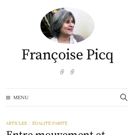
Aller
au
contenu
Françoise Picq
English
Español
Recher
MENU
ARTICLES
ÉGALITÉ PARITÉ
/