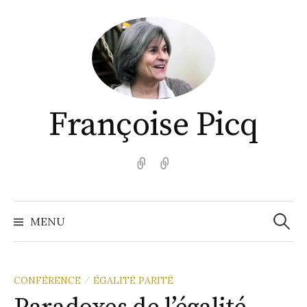
Aller
au
contenu
Françoise Picq
English
Español
Recher
MENU
CONFÉRENCE
ÉGALITÉ PARITÉ
/