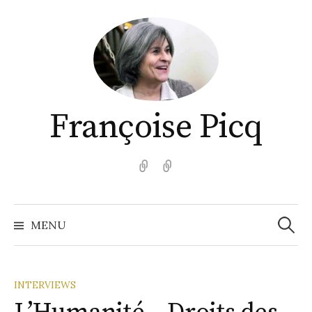
Aller
au
contenu
Françoise Picq
English
Español
Recher
MENU
INTERVIEWS