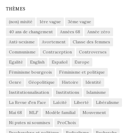
THÈMES
(non) mixité
1ère vague
3éme vague
40 ans de changement
Années 68
Année zéro
Anti-sexisme
Avortement
Classe des femmes
Communisme
Contraception
Controverses
Egalité
English
Español
Europe
Féminisme bourgeois
Féminisme et politique
Genre
Géopolitique
Histoire
Identité
Institutionnalisation
Institutions
Islamisme
La Revue d'en Face
Laïcité
Liberté
Libéralisme
Mai 68
MLF
Modèle familial
Mouvement
Ni putes ni soumises
ProChoix
Psychanalyse et politique
Radicalisme
Recherche