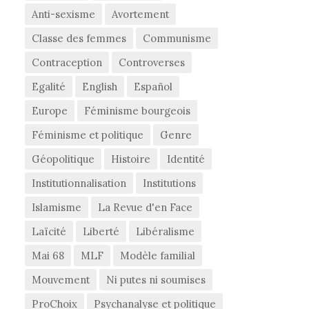
Anti-sexisme
Avortement
Classe des femmes
Communisme
Contraception
Controverses
Egalité
English
Español
Europe
Féminisme bourgeois
Féminisme et politique
Genre
Géopolitique
Histoire
Identité
Institutionnalisation
Institutions
Islamisme
La Revue d'en Face
Laïcité
Liberté
Libéralisme
Mai 68
MLF
Modèle familial
Mouvement
Ni putes ni soumises
ProChoix
Psychanalyse et politique