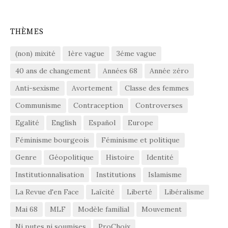
THÈMES
(non) mixité
1ère vague
3éme vague
40 ans de changement
Années 68
Année zéro
Anti-sexisme
Avortement
Classe des femmes
Communisme
Contraception
Controverses
Egalité
English
Español
Europe
Féminisme bourgeois
Féminisme et politique
Genre
Géopolitique
Histoire
Identité
Institutionnalisation
Institutions
Islamisme
La Revue d'en Face
Laïcité
Liberté
Libéralisme
Mai 68
MLF
Modèle familial
Mouvement
Ni putes ni soumises
ProChoix