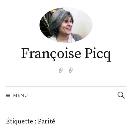
Aller
au
contenu
Françoise Picq
English
Español
Recher
MENU
Étiquette :
Parité