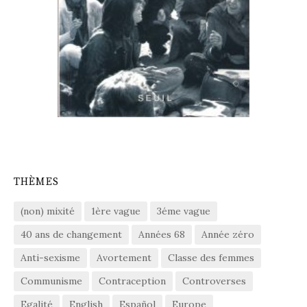
THÈMES
(non) mixité
1ère vague
3éme vague
40 ans de changement
Années 68
Année zéro
Anti-sexisme
Avortement
Classe des femmes
Communisme
Contraception
Controverses
Egalité
English
Español
Europe