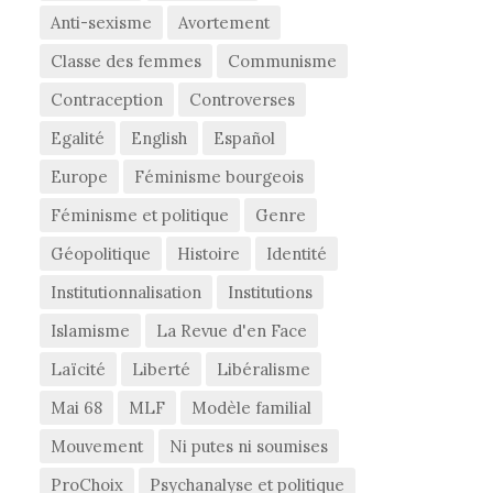
Anti-sexisme
Avortement
Classe des femmes
Communisme
Contraception
Controverses
Egalité
English
Español
Europe
Féminisme bourgeois
Féminisme et politique
Genre
Géopolitique
Histoire
Identité
Institutionnalisation
Institutions
Islamisme
La Revue d'en Face
Laïcité
Liberté
Libéralisme
Mai 68
MLF
Modèle familial
Mouvement
Ni putes ni soumises
ProChoix
Psychanalyse et politique