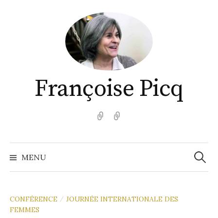
Aller
au
contenu
Françoise Picq
English
Español
Recher
MENU
CONFÉRENCE
JOURNÉE INTERNATIONALE DES
/
FEMMES