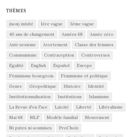
THÈMES
(non) mixité
1ère vague
3éme vague
40 ans de changement
Années 68
Année zéro
Anti-sexisme
Avortement
Classe des femmes
Communisme
Contraception
Controverses
Egalité
English
Español
Europe
Féminisme bourgeois
Féminisme et politique
Genre
Géopolitique
Histoire
Identité
Institutionnalisation
Institutions
Islamisme
La Revue d'en Face
Laïcité
Liberté
Libéralisme
Mai 68
MLF
Modèle familial
Mouvement
Ni putes ni soumises
ProChoix