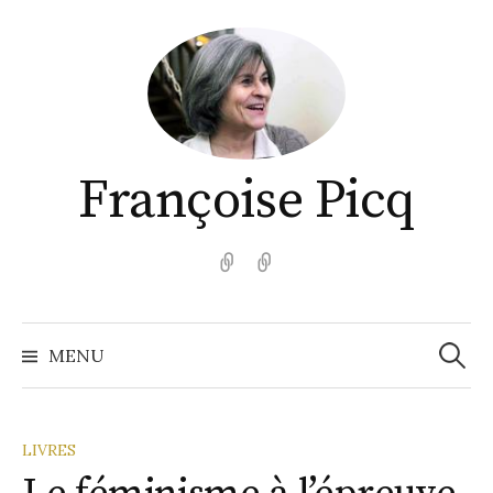
Aller
au
contenu
Françoise Picq
English
Español
Recher
MENU
LIVRES