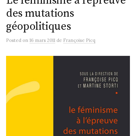
Le féminisme à l’épreuve
des mutations
géopolitiques
Posted
on
16 mars 2011
de
Françoise Picq