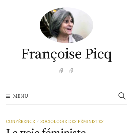
Aller
au
contenu
Françoise Picq
English
Español
Recher
MENU
CONFÉRENCE
SOCIOLOGIE DES FÉMINISTES
/