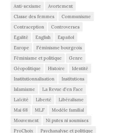
Anti-sexisme
Avortement
Classe des femmes
Communisme
Contraception
Controverses
Egalité
English
Español
Europe
Féminisme bourgeois
Féminisme et politique
Genre
Géopolitique
Histoire
Identité
Institutionnalisation
Institutions
Islamisme
La Revue d'en Face
Laïcité
Liberté
Libéralisme
Mai 68
MLF
Modèle familial
Mouvement
Ni putes ni soumises
ProChoix
Psychanalyse et politique