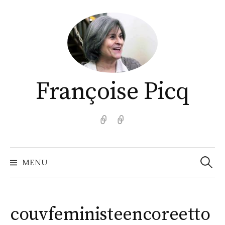
Aller
au
contenu
Françoise Picq
English
Español
Recher
MENU
couvfeministeencoreetto