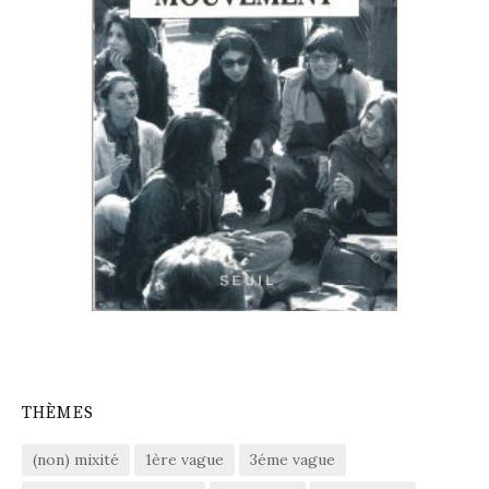
THÈMES
(non) mixité
1ère vague
3éme vague