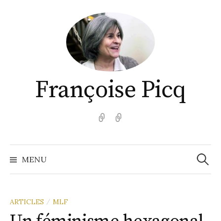
Aller
au
contenu
Françoise Picq
English
Español
Recher
MENU
ARTICLES
MLF
/