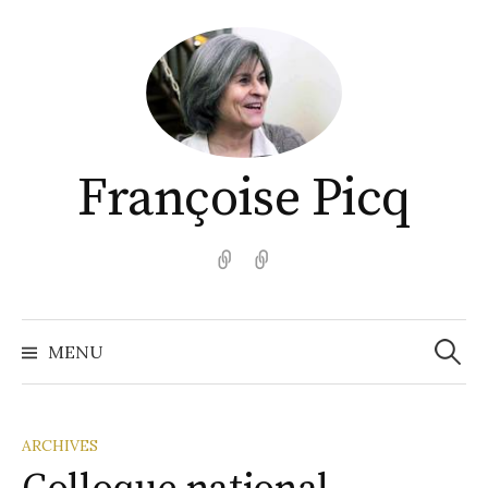
Aller
au
contenu
Françoise Picq
English
Español
Recher
MENU
ARCHIVES