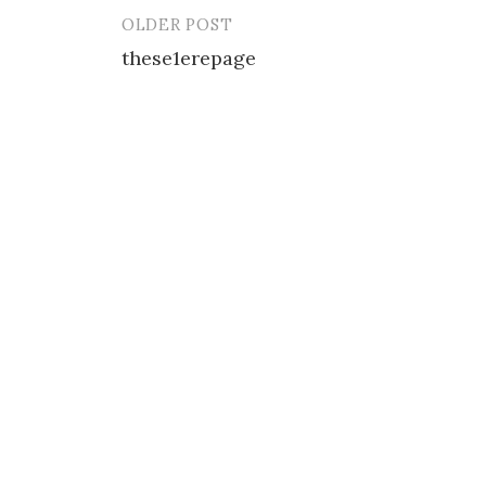
OLDER POST
Post
these1erepage
navigation