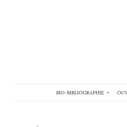
Aller
au
contenu
BIO-BIBLIOGRAPHIE
OUV