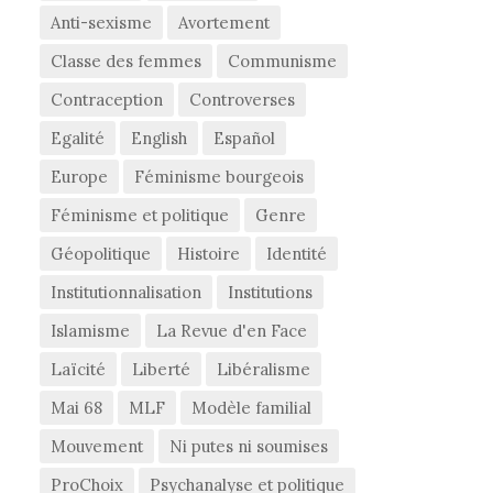
Anti-sexisme
Avortement
Classe des femmes
Communisme
Contraception
Controverses
Egalité
English
Español
Europe
Féminisme bourgeois
Féminisme et politique
Genre
Géopolitique
Histoire
Identité
Institutionnalisation
Institutions
Islamisme
La Revue d'en Face
Laïcité
Liberté
Libéralisme
Mai 68
MLF
Modèle familial
Mouvement
Ni putes ni soumises
ProChoix
Psychanalyse et politique