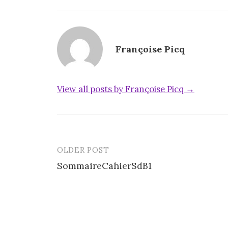
Françoise Picq
View all posts by Françoise Picq →
OLDER POST
Post
SommaireCahierSdB1
navigation