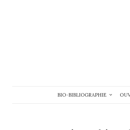
Aller
au
contenu
BIO-BIBLIOGRAPHIE
OUV