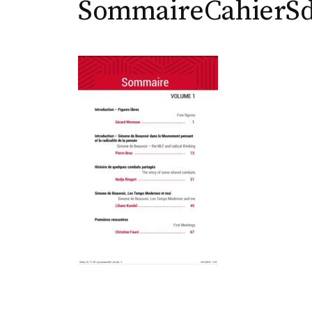
SommaireCahierS