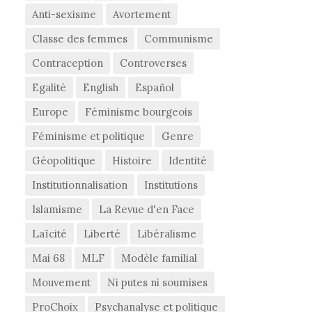
Anti-sexisme
Avortement
Classe des femmes
Communisme
Contraception
Controverses
Egalité
English
Español
Europe
Féminisme bourgeois
Féminisme et politique
Genre
Géopolitique
Histoire
Identité
Institutionnalisation
Institutions
Islamisme
La Revue d'en Face
Laïcité
Liberté
Libéralisme
Mai 68
MLF
Modèle familial
Mouvement
Ni putes ni soumises
ProChoix
Psychanalyse et politique