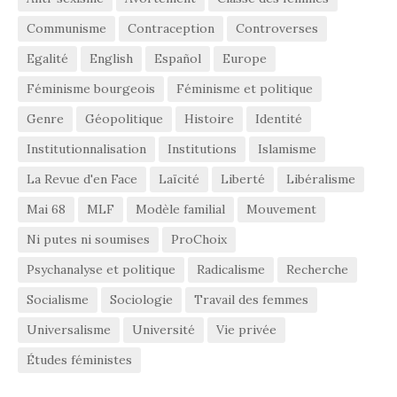
Communisme
Contraception
Controverses
Egalité
English
Español
Europe
Féminisme bourgeois
Féminisme et politique
Genre
Géopolitique
Histoire
Identité
Institutionnalisation
Institutions
Islamisme
La Revue d'en Face
Laïcité
Liberté
Libéralisme
Mai 68
MLF
Modèle familial
Mouvement
Ni putes ni soumises
ProChoix
Psychanalyse et politique
Radicalisme
Recherche
Socialisme
Sociologie
Travail des femmes
Universalisme
Université
Vie privée
Études féministes