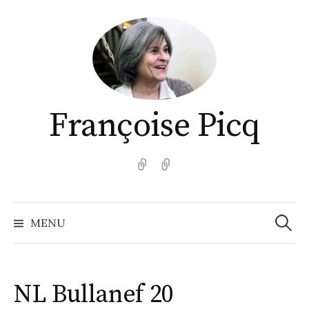
Aller
au
contenu
Françoise Picq
English
Español
Recher
MENU
NL Bullanef 20