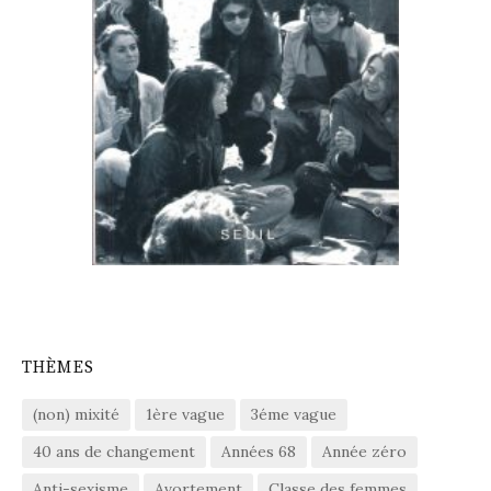
THÈMES
(non) mixité
1ère vague
3éme vague
40 ans de changement
Années 68
Année zéro
Anti-sexisme
Avortement
Classe des femmes