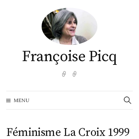
Aller
au
contenu
Françoise Picq
English
Español
Recher
MENU
Féminisme La Croix 1999