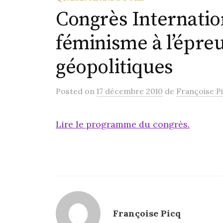
Congrès Internatio
féminisme à l’épre
géopolitiques
Posted
on
17 décembre 2010
de
Françoise P
Lire le programme du congrès.
Françoise Picq