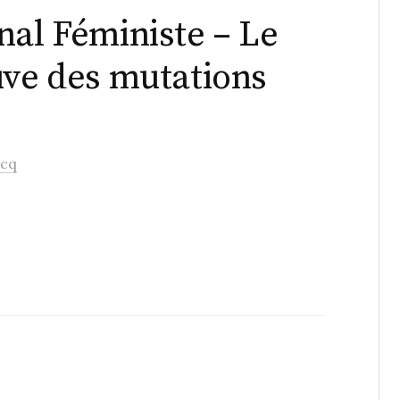
nal Féministe – Le
uve des mutations
icq