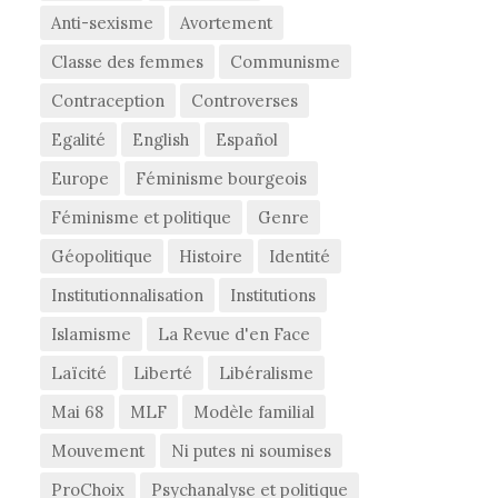
Anti-sexisme
Avortement
Classe des femmes
Communisme
Contraception
Controverses
Egalité
English
Español
Europe
Féminisme bourgeois
Féminisme et politique
Genre
Géopolitique
Histoire
Identité
Institutionnalisation
Institutions
Islamisme
La Revue d'en Face
Laïcité
Liberté
Libéralisme
Mai 68
MLF
Modèle familial
Mouvement
Ni putes ni soumises
ProChoix
Psychanalyse et politique