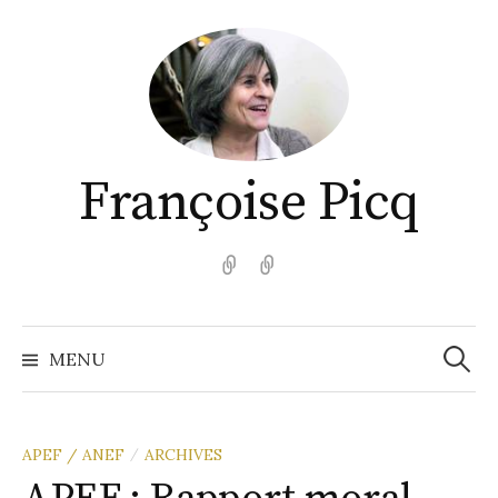
Aller
au
contenu
Françoise Picq
English
Español
Recher
MENU
APEF / ANEF
ARCHIVES
/