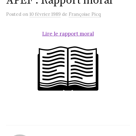
APEF : Rapport moral
Posted
on
10 février 1989
de
Françoise Picq
Lire le rapport moral