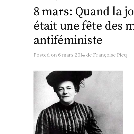
8 mars: Quand la 
était une fête des
antiféministe
Posted
on
6 mars 2014
de
Françoise Picq