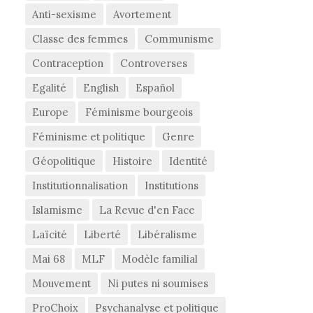
Anti-sexisme
Avortement
Classe des femmes
Communisme
Contraception
Controverses
Egalité
English
Español
Europe
Féminisme bourgeois
Féminisme et politique
Genre
Géopolitique
Histoire
Identité
Institutionnalisation
Institutions
Islamisme
La Revue d'en Face
Laïcité
Liberté
Libéralisme
Mai 68
MLF
Modèle familial
Mouvement
Ni putes ni soumises
ProChoix
Psychanalyse et politique