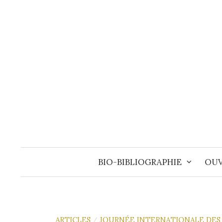
Aller
au
contenu
BIO-BIBLIOGRAPHIE
OUV
ARTICLES
JOURNÉE INTERNATIONALE DES
/