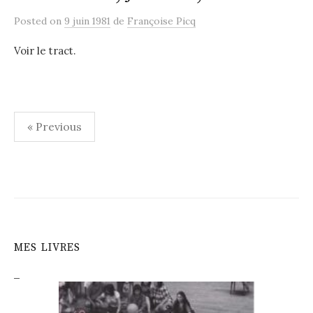
Posted
on
9 juin 1981
de
Françoise Picq
Voir le tract.
Navigation
« Previous
des
articles
MES LIVRES