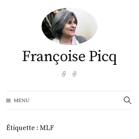
Aller
au
contenu
Françoise Picq
English
Español
Recher
MENU
Étiquette :
MLF