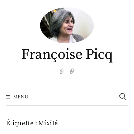
Aller
au
contenu
Françoise Picq
English
Español
Recher
MENU
Étiquette :
Mixité