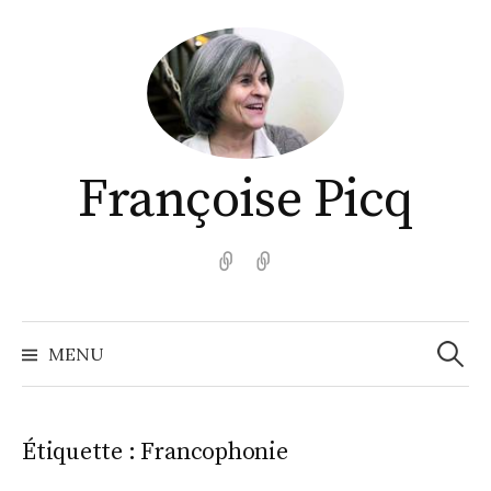
Aller
au
contenu
Françoise Picq
English
Español
Recher
MENU
Étiquette :
Francophonie