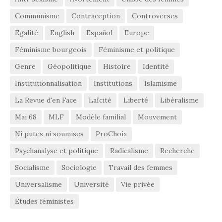
Communisme
Contraception
Controverses
Egalité
English
Español
Europe
Féminisme bourgeois
Féminisme et politique
Genre
Géopolitique
Histoire
Identité
Institutionnalisation
Institutions
Islamisme
La Revue d'en Face
Laïcité
Liberté
Libéralisme
Mai 68
MLF
Modèle familial
Mouvement
Ni putes ni soumises
ProChoix
Psychanalyse et politique
Radicalisme
Recherche
Socialisme
Sociologie
Travail des femmes
Universalisme
Université
Vie privée
Études féministes