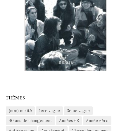
THÈMES
(non) mixité
1ère vague
3éme vague
40 ans de changement
Années 68
Année zéro
Anti-sexisme
Avortement
Classe des femmes