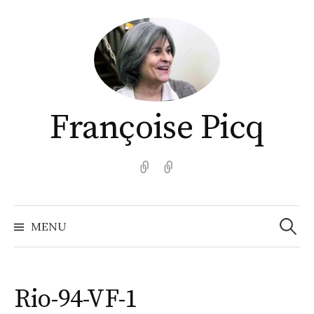
Aller
au
contenu
Françoise Picq
English
Español
Recher
MENU
Rio-94-VF-1