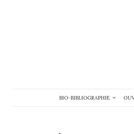
Aller
au
contenu
BIO-BIBLIOGRAPHIE
OUV