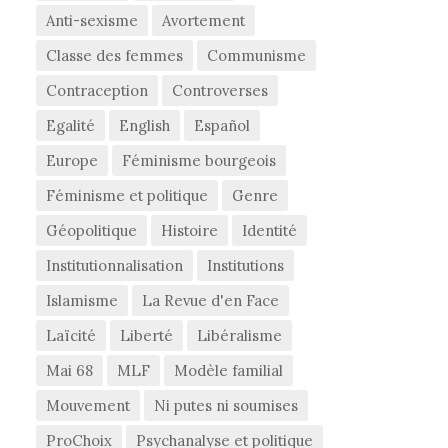
Anti-sexisme
Avortement
Classe des femmes
Communisme
Contraception
Controverses
Egalité
English
Español
Europe
Féminisme bourgeois
Féminisme et politique
Genre
Géopolitique
Histoire
Identité
Institutionnalisation
Institutions
Islamisme
La Revue d'en Face
Laïcité
Liberté
Libéralisme
Mai 68
MLF
Modèle familial
Mouvement
Ni putes ni soumises
ProChoix
Psychanalyse et politique