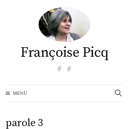
Aller
au
contenu
Françoise Picq
English
Español
Recher
MENU
parole 3