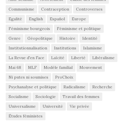
Communisme
Contraception
Controverses
Egalité
English
Español
Europe
Féminisme bourgeois
Féminisme et politique
Genre
Géopolitique
Histoire
Identité
Institutionnalisation
Institutions
Islamisme
La Revue d'en Face
Laïcité
Liberté
Libéralisme
Mai 68
MLF
Modèle familial
Mouvement
Ni putes ni soumises
ProChoix
Psychanalyse et politique
Radicalisme
Recherche
Socialisme
Sociologie
Travail des femmes
Universalisme
Université
Vie privée
Études féministes