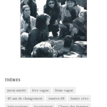
THÈMES
(non) mixité
1ère vague
3éme vague
40 ans de changement
Années 68
Année zéro
Anti-sexisme
Avortement
Classe des femmes