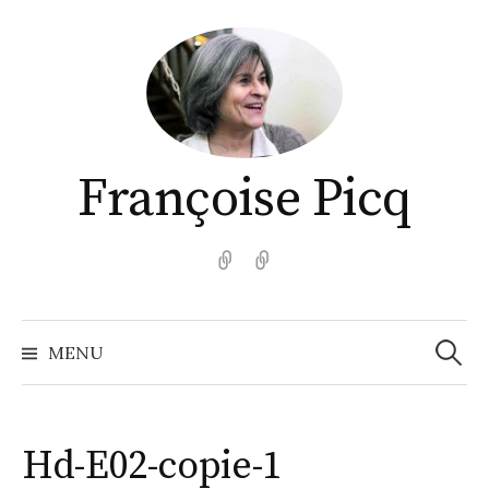
Aller
au
contenu
Françoise Picq
English
Español
Recher
MENU
Hd-E02-copie-1