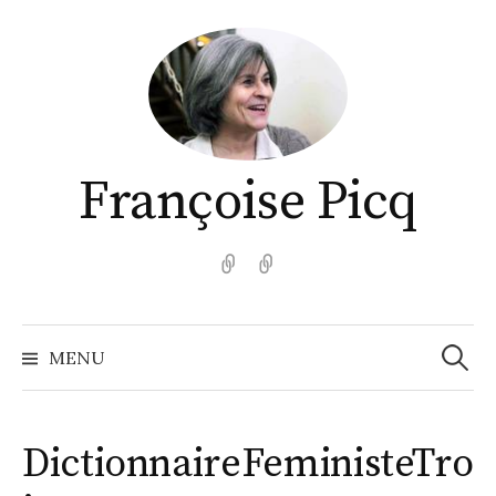
Aller
au
contenu
Françoise Picq
English
Español
Recher
MENU
DictionnaireFeministeTro